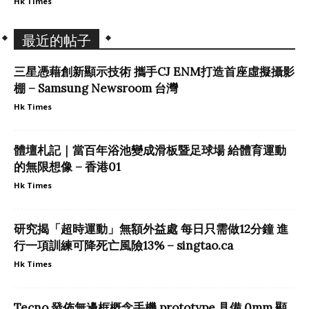
Hk Times
最近的帖子
三星憑藉創新顯示技術 攜手CJ ENM打造首座虛擬攝影
棚 – Samsung Newsroom 台灣
Hk Times
體壇札記｜當百年浴池變成滑板暨足球場 給體育運動
的無限想像 – 香港01
Hk Times
研究揭「超時運動」無額外益處 每日只需做12分鐘 進
行一項訓練可降死亡風險13% – singtao.ca
Hk Times
Tecno 發佈無邊框概念手機 prototype 具備 0mm 顯