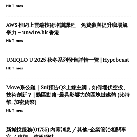
Hk Times
AWS 推網上雲端技術培訓課程 免費參與提升職場競
爭力 – unwire.hk 香港
Hk Times
UNIQLO U 2025 秋冬系列發售詳情一覽 | Hypebeast
Hk Times
Move系公鏈｜Sui預告Q2上線主網，如何埋伏空投、
技術創新？ | 動區動趨-最具影響力的區塊鏈媒體 (比特
幣, 加密貨幣)
Hk Times
新城悅服務(01755) 內幕消息 / 其他-企業管治相關事