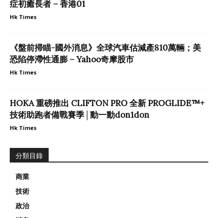
症初癒長者 – 香港01
Hk Times
《盤前掃瞄-國外消息》全球汽車估減產810萬輛；美
恐陷停滯性通膨 – Yahoo奇摩股市
Hk Times
HOKA 重磅推出 CLIFTON PRO 全新 PROGLIDE™+
技術助跑者備戰賽季│動一動don1don
Hk Times
分類目錄
商業
技術
政治