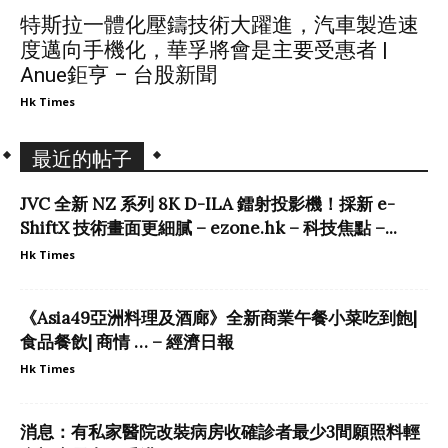
特斯拉一體化壓鑄技術大躍進，汽車製造速
度邁向手機化，華孚將會是主要受惠者 |
Anue鉅亨 – 台股新聞
Hk Times
最近的帖子
JVC 全新 NZ 系列 8K D-ILA 鐳射投影機！採新 e-
ShiftX 技術畫面更細膩 – ezone.hk – 科技焦點 –...
Hk Times
《Asia49亞洲料理及酒廊》全新商業午餐小菜吃到飽|
食品餐飲| 商情 … – 經濟日報
Hk Times
消息：有私家醫院改裝病房收確診者最少3間願照料輕