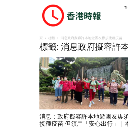
香
Th
港
時
報
家
標籤
消息政府擬容許本地遊團友毋須接種疫苗
標籤: 消息政府擬容許
消息：政府擬容許本地遊團友毋
接種疫苗 但須用「安心出行」｜