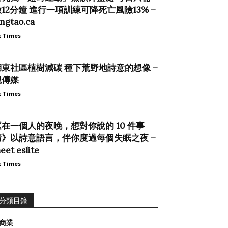
12分鐘 進行一項訓練可降死亡風險13% –
ingtao.ca
 Times
湖東社區植樹減碳 種下荒野地詩意的想像 –
觀傳媒
 Times
《在一個人的夜晚，想對你說的 10 件事
情》以詩意語言，伴你度過每個失眠之夜 –
eet eslite
 Times
分類目錄
商業