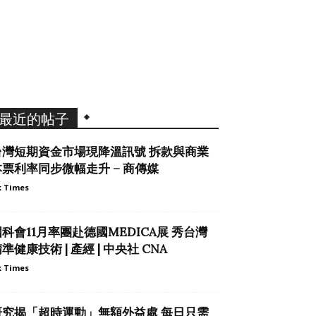
最近的帖子
台灣短期資金市場現降溫訊號 拆款與商業
本票利率同步微幅走升 – 商傳媒
 Times
科會11月率團赴德國MEDICA展 秀台灣
準健康技術 | 產經 | 中央社 CNA
 Times
研究揭「超時運動」無額外益處 每日只需