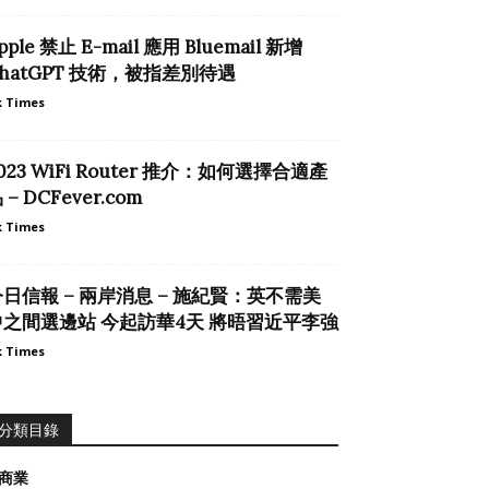
pple 禁止 E-mail 應用 Bluemail 新增
hatGPT 技術，被指差別待遇
 Times
023 WiFi Router 推介：如何選擇合適產
 – DCFever.com
 Times
日信報 – 兩岸消息 – 施紀賢：英不需美
中之間選邊站 今起訪華4天 將晤習近平李強
 Times
分類目錄
商業