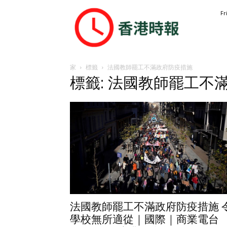
香
Fr
港
時
報
家
標籤
法國教師罷工不滿政府防疫措施
標籤: 法國教師罷工不
法國教師罷工不滿政府防疫措施 
學校無所適從｜國際｜商業電台