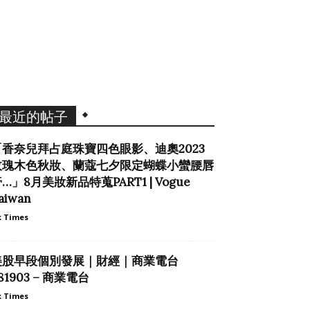
最近的帖子
「香奈兒拜占庭珠寶四色眼影、迪奧2023
玫瑰木色秋妝、蘭蔻七夕限定蝴蝶小蠻腰唇
…」8月美妝新品特蒐PART1 | Vogue
aiwan
 Times
美股早段個別發展｜財經｜商業電台
81903 – 商業電台
 Times