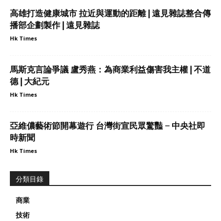
高雄打造健康城市 拉近與運動的距離 | 遠見雜誌整合傳
播部企劃製作 | 遠見雜誌
Hk Times
馬斯克言論爭議 盧秀燕：為商業利益傷害我主權 | 不道
德 | 大紀元
Hk Times
亞維儂藝術節開幕遊行 台灣街宣民眾驚豔 – 中央社即
時新聞
Hk Times
分類目錄
商業
技術