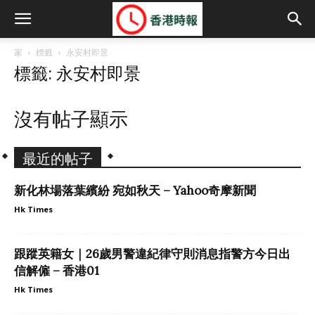
家
標籤
永安村即景
標籤: 永安村即景
沒有帖子顯示
最近的帖子
新化林場落葉繽紛 宛如秋天 – Yahoo奇摩新聞
Hk Times
跟蹤英籍女｜26歲男警違紀律守則消息指警方今日出
信解僱 – 香港01
Hk Times