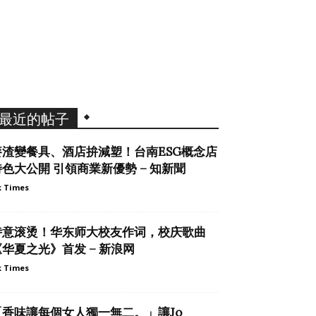
最近的帖子
麥渣變餐具、酒店拚減塑！台南ESG概念店
特色大公開 引領商業新優勢 – 知新聞
 Times
诗意滚烫！华东师大校友作词，校庆歌曲
《华夏之光》首发 – 新浪网
 Times
「香味讓每個女人獨一無二。」讓Jo