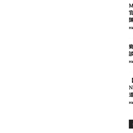
M
Hk
談
Hk
【
Hk