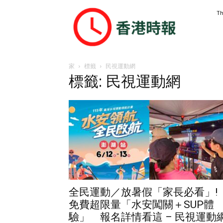
香
Th
港
時
報
家
標籤
民視運動網
標籤: 民視運動網
全民運動／放暑假「家長必看」!
免費超限量「水安闖關＋SUP體
驗」 報名詳情看這 – 民視運動