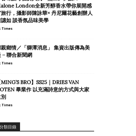
alone London全新芳醇香水帶你展開感
官旅行，攝影師陳詠華× 丹尼爾花藝創辦人
陳譓如 談香氛品味美學
 Times
鄉親鄉情／「獅潭消息」 集資出版傳為美
 – 聯合新聞網
 Times
MING’S BRO】SS25｜DRIES VAN
NOTEN 畢業作 以充滿詩意的方式與大家
道別
 Times
分類目錄