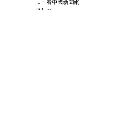
… – 看中國新聞網
Hk Times