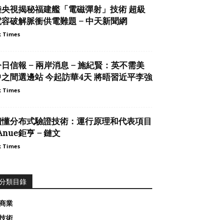
陸央視揭秘福建艦「電磁彈射」技術 超級
電容破解脈衝供電難題 – 中天新聞網
 Times
日信報 – 兩岸消息 – 施紀賢：英不需美
中之間選邊站 今起訪華4天 將晤習近平李強
 Times
讀懂分布式驗證技術：運行原理和代表項目
 Anue鉅亨 – 鏈文
 Times
分類目錄
商業
技術