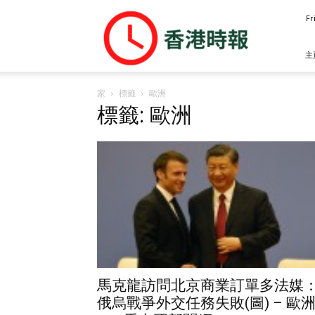
香
Fr
港
時
報
主
家
標籤
歐洲
標籤: 歐洲
馬克龍訪問北京商業訂單多法媒
俄烏戰爭外交任務失敗(圖) – 歐