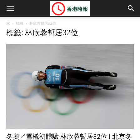
家
標籤
林欣蓉暫居32位
標籤: 林欣蓉暫居32位
冬奧／雪橇初體驗 林欣蓉暫居32位 | 北京冬