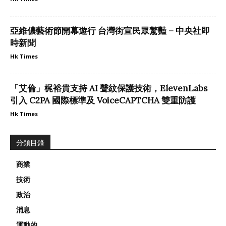
亞維儂藝術節開幕遊行 台灣街宣民眾驚豔 – 中央社即
時新聞
Hk Times
「艾倫」梶裕貴支持 AI 聲紋保護技術，ElevenLabs
引入 C2PA 國際標準及 VoiceCAPTCHA 雙重防護
Hk Times
分類目錄
商業
技術
政治
消息
運動的