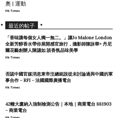
奧 | 運動
Hk Times
最近的帖子
「香味讓每個女人獨一無二。」讓Jo Malone London
全新芳醇香水帶你展開感官旅行，攝影師陳詠華× 丹尼
爾花藝創辦人陳譓如 談香氛品味美學
Hk Times
否認中國官媒消息東帝汶總統說從未討論過與中國的軍
事合作 – RFI – 法國國際廣播電台
Hk Times
42幢大廈納入強制檢測公告｜本地｜商業電台 881903
– 商業電台
Hk Times