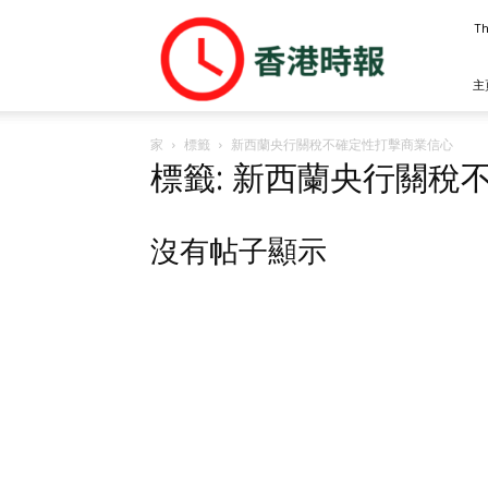
香
Th
港
時
報
主
家
標籤
新西蘭央行關稅不確定性打擊商業信心
標籤: 新西蘭央行關稅
沒有帖子顯示