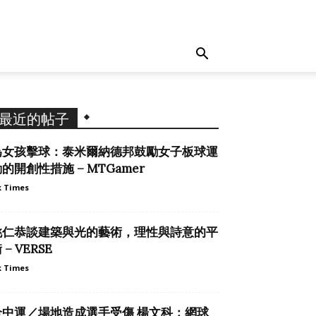
最近的帖子
為女孩擊球：泰米爾納德邦鼓勵女子板球運
的開創性措施 – MTGamer
 Times
姚仁恭談建築與光的藝術，理性與詩意的平
 – VERSE
 Times
全中運／場地造成選手受傷 楊文科：網球