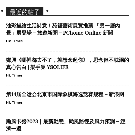
最近的帖子
油彩描繪生活詩意！苑裡藝術展覽推薦 「另一層內
景」展登場 – 旅遊新聞 – PChome Online 新聞
Hk Times
鄭興《哪裡都去不了，就想念起你》，思念但不耽溺的
真心告白 | 樂手巢 YSOLIFE
Hk Times
第14届全运会北京市国际象棋海选竞赛规程 – 新浪网
Hk Times
颱風卡努2023｜最新動態、颱風路徑及風力預測 – 經
濟一週