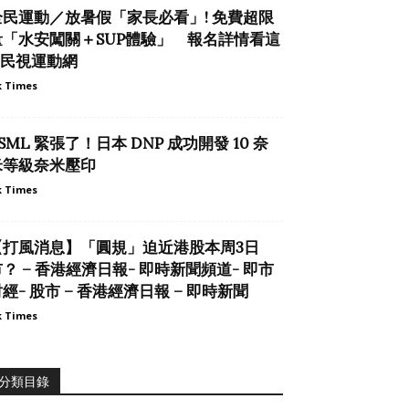
全民運動／放暑假「家長必看」! 免費超限
量「水安闖關＋SUP體驗」 報名詳情看這
– 民視運動網
 Times
SML 緊張了！日本 DNP 成功開發 10 奈
米等級奈米壓印
 Times
【打風消息】「圓規」迫近港股本周3日
？ – 香港經濟日報- 即時新聞頻道- 即市
經- 股市 – 香港經濟日報 – 即時新聞
 Times
分類目錄