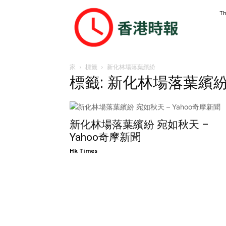
香
Th
港
時
報
家
標籤
新化林場落葉繽紛
標籤: 新化林場落葉繽
新化林場落葉繽紛 宛如秋天 –
Yahoo奇摩新聞
Hk Times