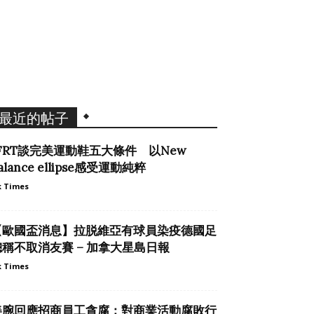
最近的帖子
JFRT談完美運動鞋五大條件 以New
alance ellipse感受運動純粹
 Times
【歐國盃消息】拉脱維亞有球員染疫德國足
總稱不取消友賽 – 加拿大星島日報
 Times
美腕回應招商員工貪腐：對商業活動腐敗行