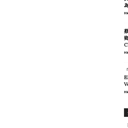
為
Hk
C
Hk
E
V
Hk