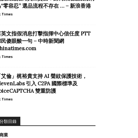
“零容忍” 選品流程不存在 … – 新浪香港
 Times
蔡英文指假消息打擊指揮中心信任度 PTT
鄉民傻眼酸一句 – 中時新聞網
hinatimes.com
 Times
「艾倫」梶裕貴支持 AI 聲紋保護技術，
levenLabs 引入 C2PA 國際標準及
oiceCAPTCHA 雙重防護
 Times
分類目錄
商業