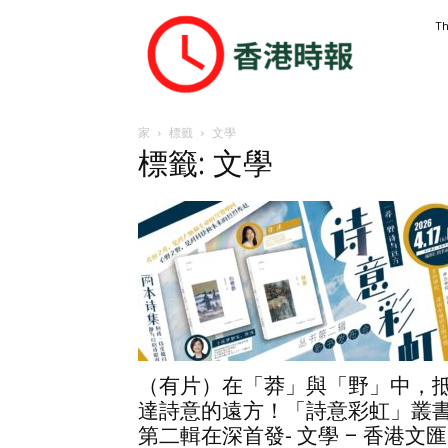
香
Th
港
時
報
家
標籤
文學
標籤: 文學
（有片）在「莽」與「野」中，
達詩意的遠方！「詩意彩虹」叢
第二輯在深首發- 文學 – 香港文匯