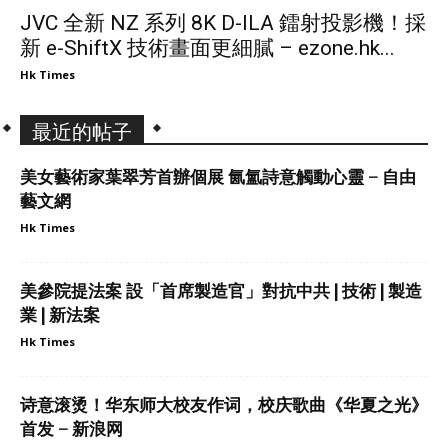
JVC 全新 NZ 系列 8K D-ILA 鐳射投影機！採
新 e-ShiftX 技術畫面更細膩 – ezone.hk...
Hk Times
最近的帖子
美女藝術家葉翠芳首辦個展 氤氳詩意觸動心靈 – 自由
藝文網
Hk Times
美參院提法案 設「首席製造官」對抗中共 | 技術 | 製造
業 | 新法案
Hk Times
诗意滚烫！华东师大校友作词，校庆歌曲《华夏之光》
首发 – 新浪网