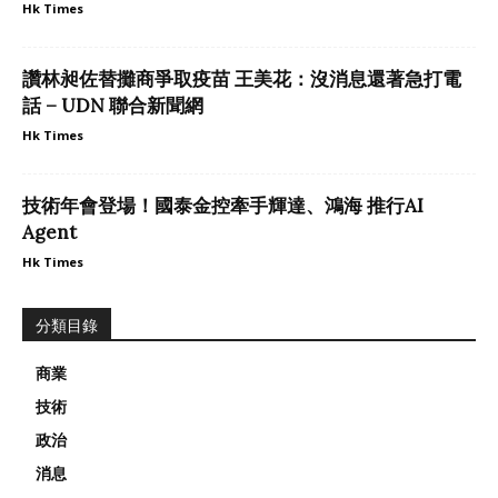
Hk Times
讚林昶佐替攤商爭取疫苗 王美花：沒消息還著急打電
話 – UDN 聯合新聞網
Hk Times
技術年會登場！國泰金控牽手輝達、鴻海 推行AI
Agent
Hk Times
分類目錄
商業
技術
政治
消息