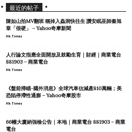
最近的帖子
陳如山拍MV翻班 稱掉入蟲洞快往生 讚安眠巫師秦旭
章「很硬」 – Yahoo奇摩新聞
Hk Times
人行論文指應全面開放及鼓勵生育｜財經｜商業電台
881903 – 商業電台
Hk Times
《盤前掃瞄-國外消息》全球汽車估減產810萬輛；美
恐陷停滯性通膨 – Yahoo奇摩股市
Hk Times
66幢大廈納強檢公告｜本地｜商業電台 881903 – 商業
電台