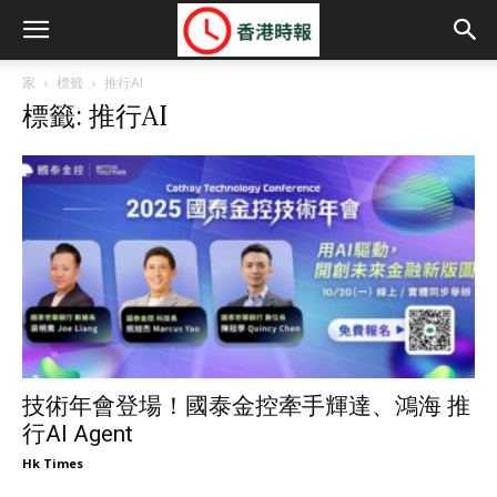
家
標籤
推行AI
標籤: 推行AI
技術年會登場！國泰金控牽手輝達、鴻海 推
行AI Agent
Hk Times