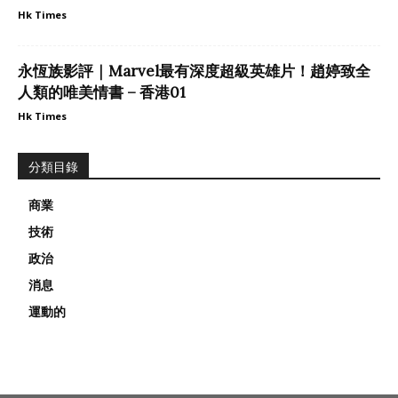
Hk Times
永恆族影評｜Marvel最有深度超級英雄片！趙婷致全
人類的唯美情書 – 香港01
Hk Times
分類目錄
商業
技術
政治
消息
運動的