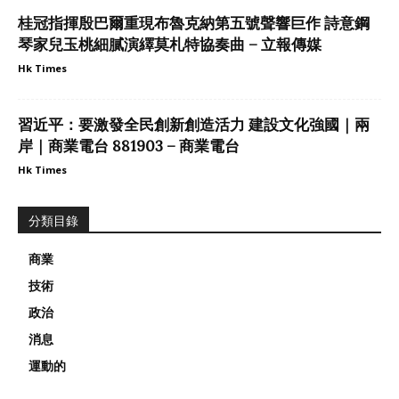
桂冠指揮殷巴爾重現布魯克納第五號聲響巨作 詩意鋼
琴家兒玉桃細膩演繹莫札特協奏曲 – 立報傳媒
Hk Times
習近平：要激發全民創新創造活力 建設文化強國｜兩
岸｜商業電台 881903 – 商業電台
Hk Times
分類目錄
商業
技術
政治
消息
運動的