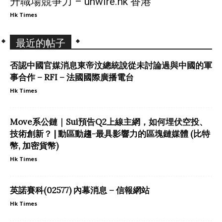
升職場競爭力 – unwire.hk 香港
Hk Times
最近的帖子
否認中國官媒消息東帝汶總統說從未討論過與中國的軍
事合作 – RFI – 法國國際廣播電台
Hk Times
Move系公鏈｜Sui預告Q2上線主網，如何埋伏空投、
技術創新？ | 動區動趨-最具影響力的區塊鏈媒體 (比特
幣, 加密貨幣)
Hk Times
英諾賽科(02577) 內幕消息 – 信報網站
Hk Times