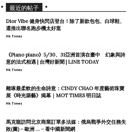
最近的帖子
Dior Vibe 健身快閃店登台！除了新款包包、白球鞋、
還推出聯名跑步機太好逛
Hk Times
《Piano piano》5/30、31亞洲首演在臺中 幻象與詩
意的法式相遇 | 台灣好新聞 | LINE TODAY
Hk Times
雕琢最柔軟的生命詩意：CINDY CHAO 年度藝術珠寶
展《時光築藝》揭幕｜MOT TIMES 明日誌
Hk Times
馬克龍訪問北京商業訂單多法媒：俄烏戰爭外交任務失
敗(圖) – 歐洲 … – 看中國新聞網