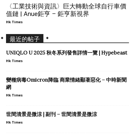
〈工業技術與資訊〉巨大轉動全球自行車價
值鏈 | Anue鉅亨 – 鉅亨新視界
Hk Times
最近的帖子
UNIQLO U 2025 秋冬系列發售詳情一覽 | Hypebeast
Hk Times
變種病毒Omicron降臨 商業情緒顯著惡化 – 中時新聞
網
Hk Times
世間清景是微涼 | 副刊 – 世間清景是微涼
Hk Times