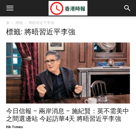
家
標籤
將晤習近平李強
標籤: 將晤習近平李強
今日信報 – 兩岸消息 – 施紀賢：英不需美中
之間選邊站 今起訪華4天 將晤習近平李強
Hk Times