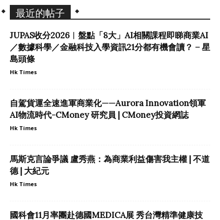
最近的帖子
JUPAS收分2026︱盤點「8大」AI相關課程即睇商業AI
／數據科學／金融科技入學資訊21分都有機會讀？ – 星
島頭條
Hk Times
自駕貨運全速進軍商業化——Aurora Innovation領軍
AI物流時代-CMoney 研究員 | CMoney投資網誌
Hk Times
馬斯克言論爭議 盧秀燕：為商業利益傷害我主權 | 不道
德 | 大紀元
Hk Times
國科會11月率團赴德國MEDICA展 秀台灣精準健康技