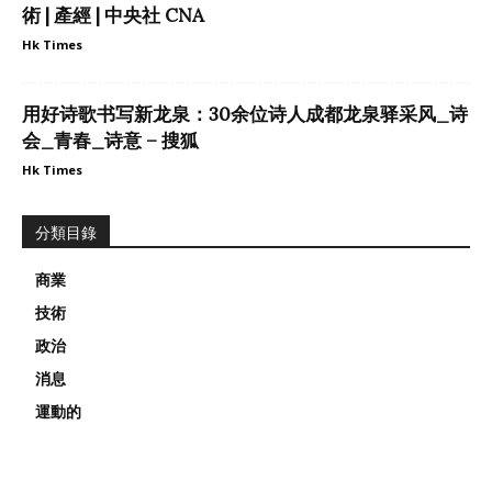
術 | 產經 | 中央社 CNA
Hk Times
用好诗歌书写新龙泉：30余位诗人成都龙泉驿采风_诗
会_青春_诗意 – 搜狐
Hk Times
分類目錄
商業
技術
政治
消息
運動的