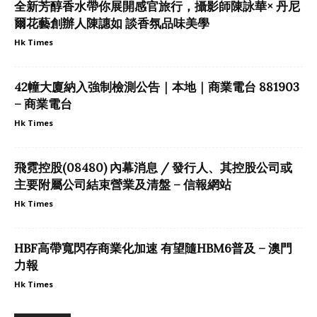
全新芳醇香水帶你展開感官旅行，攝影師陳詠華× 丹尼
爾花藝創辦人陳譓如 談香氛品味美學
Hk Times
42幢大廈納入強制檢測公告｜本地｜商業電台 881903
– 商業電台
Hk Times
飛霓控股(08480) 內幕消息 / 發行人、其控股公司或
主要附屬公司結束營業及清盤 – 信報網站
Hk Times
HBF高帶寬閃存商業化加速 有望隨HBM6普及 – 澳門
力報
Hk Times