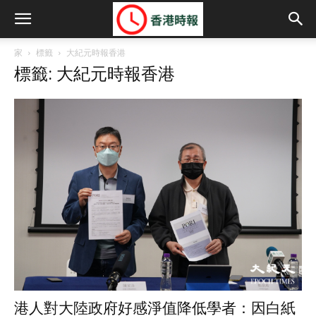
家
標籤
大紀元時報香港
標籤: 大紀元時報香港
港人對大陸政府好感淨值降低學者：因白紙