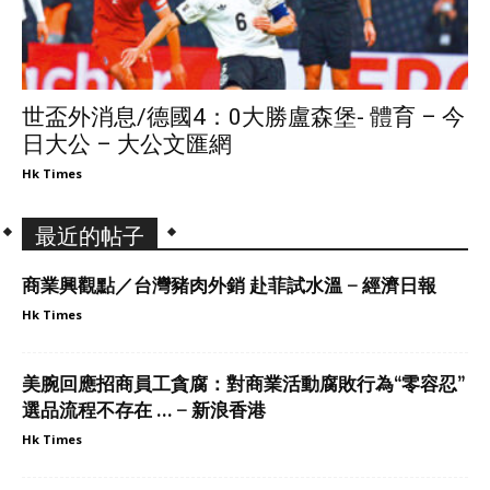
世盃外消息/德國4：0大勝盧森堡- 體育 – 今
日大公 – 大公文匯網
Hk Times
最近的帖子
商業興觀點／台灣豬肉外銷 赴菲試水溫 – 經濟日報
Hk Times
美腕回應招商員工貪腐：對商業活動腐敗行為“零容忍”
選品流程不存在 … – 新浪香港
Hk Times