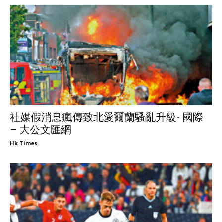
社媒假消息瘋傳致北愛爾蘭騷亂升級- 國際
– 大公文匯網
Hk Times