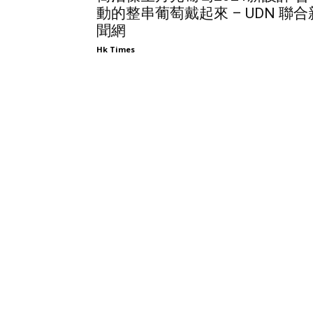
動的整串葡萄戴起來 – UDN 聯合
聞網
Hk Times