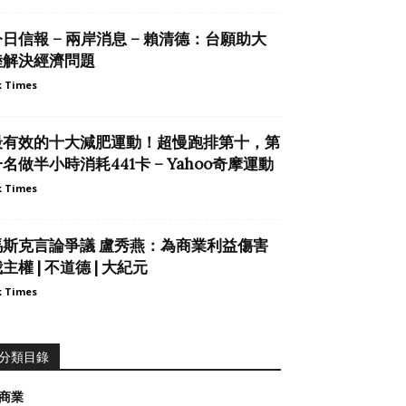
日信報 – 兩岸消息 – 賴清德：台願助大
陸解決經濟問題
 Times
最有效的十大減肥運動！超慢跑排第十，第
名做半小時消耗441卡 – Yahoo奇摩運動
 Times
馬斯克言論爭議 盧秀燕：為商業利益傷害
主權 | 不道德 | 大紀元
 Times
分類目錄
商業