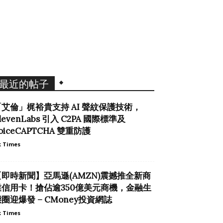
最近的帖子
「艾倫」梶裕貴支持 AI 聲紋保護技術，
levenLabs 引入 C2PA 國際標準及
oiceCAPTCHA 雙重防護
 Times
【即時新聞】亞馬遜(AMZN)震撼推全新商
業信用卡！搶佔逾350億美元商機，金融生
圈迎爆發 – CMoney投資網誌
 Times