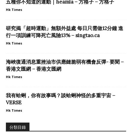
五種你不知道的運動｜heamia – 方格子 – 方格子
Hk Times
研究揭「超時運動」無額外益處 每日只需做12分鐘 進
行一項訓練可降死亡風險13% – singtao.ca
Hk Times
海峽復通消息重挫油市供應鏈脆弱有機會反彈- 要聞 –
香港文匯網 – 香港文匯網
Hk Times
我有蛤蜊，你有故事嗎？談蛤蜊神怪的多重宇宙 –
VERSE
Hk Times
分類目錄