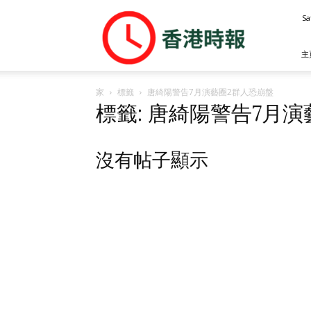
香
Sa
港
時
報
主
家
標籤
唐綺陽警告7月演藝圈2群人恐崩盤
標籤: 唐綺陽警告7月
沒有帖子顯示