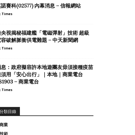
諾賽科(02577) 內幕消息 – 信報網站
 Times
陸央視揭秘福建艦「電磁彈射」技術 超級
電容破解脈衝供電難題 – 中天新聞網
 Times
消息：政府擬容許本地遊團友毋須接種疫苗
但須用「安心出行」｜本地｜商業電台
81903 – 商業電台
 Times
分類目錄
商業
技術