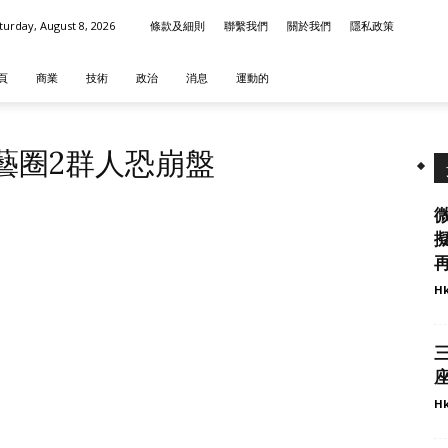
turday, August 8, 2026
條款及細則
聯繫我們
關於我們
隱私政策
頁
商業
技術
政治
消息
運動的
演藝圈2群人恐崩盤
微
再
Hk
座
Hk