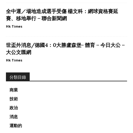
全中運／場地造成選手受傷 楊文科：網球資格賽延
賽、移地舉行 – 聯合新聞網
Hk Times
世盃外消息/德國4：0大勝盧森堡- 體育 – 今日大公 –
大公文匯網
Hk Times
分類目錄
商業
技術
政治
消息
運動的