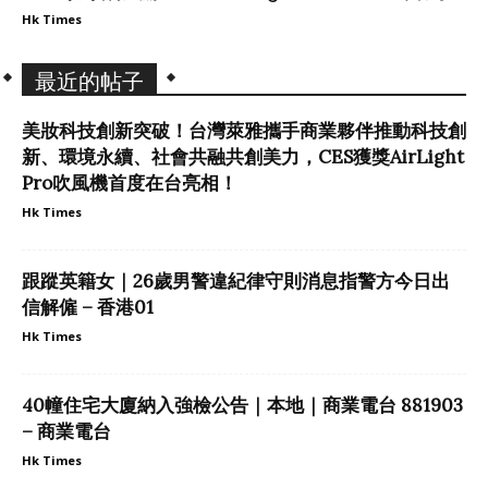
Hk Times
最近的帖子
美妝科技創新突破！台灣萊雅攜手商業夥伴推動科技創
新、環境永續、社會共融共創美力，CES獲獎AirLight
Pro吹風機首度在台亮相！
Hk Times
跟蹤英籍女｜26歲男警違紀律守則消息指警方今日出
信解僱 – 香港01
Hk Times
40幢住宅大廈納入強檢公告｜本地｜商業電台 881903
– 商業電台
Hk Times