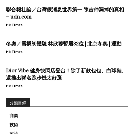
聯合報社論／台灣假消息世界第一 陳吉仲漏掉的真相
– udn.com
Hk Times
冬奧／雪橇初體驗 林欣蓉暫居32位 | 北京冬奧 | 運動
Hk Times
Dior Vibe 健身快閃店登台！除了新款包包、白球鞋、
還推出聯名跑步機太好逛
Hk Times
分類目錄
商業
技術
政治