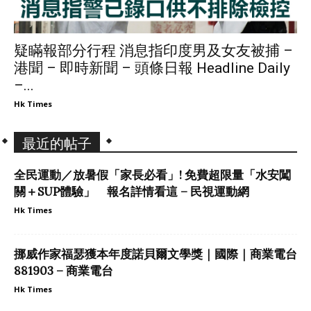
疑瞞報部分行程 消息指印度男及女友被捕 –
港聞 – 即時新聞 – 頭條日報 Headline Daily
–...
Hk Times
最近的帖子
全民運動／放暑假「家長必看」! 免費超限量「水安闖
關＋SUP體驗」 報名詳情看這 – 民視運動網
Hk Times
挪威作家福瑟獲本年度諾貝爾文學獎｜國際｜商業電台
881903 – 商業電台
Hk Times