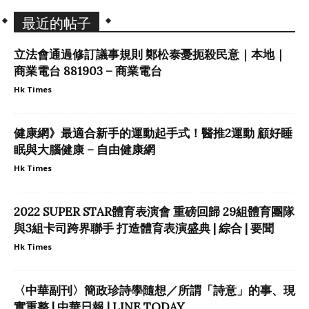
最近的帖子
立法會通過修訂議事規則 鄭松泰憂扼殺民意｜本地｜
商業電台 881903 – 商業電台
Hk Times
健康網》最適合新手的運動起手式！醫推2運動 顧好睡
眠與大腦健康 – 自由健康網
Hk Times
2022 SUPER STAR體育表演會 重磅回歸 29組體育團隊
與3組卡司跨界聯手 打造體育表演盛典 | 綜合 | 要聞
Hk Times
〈中華副刊〉簡政珍詩學隨想／所謂「詩意」的事、現
實重整 | 中華日報 | LINE TODAY