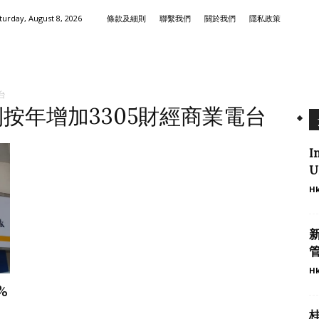
turday, August 8, 2026
條款及細則
聯繫我們
關於我們
隱私政策
台
利按年增加3305財經商業電台
I
U
Hk
新
管
Hk
%
業