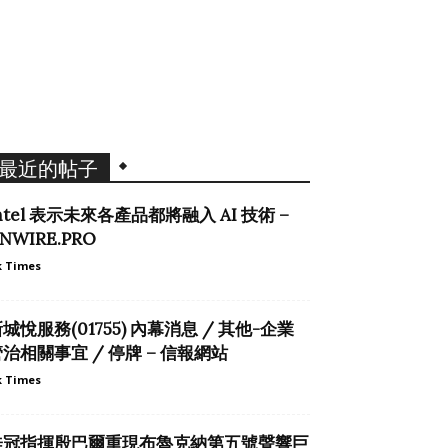
最近的帖子
ntel 表示未來各產品都將融入 AI 技術 –
NWIRE.PRO
 Times
城悅服務(01755) 內幕消息 / 其他-企業
治相關事宜 / 停牌 – 信報網站
 Times
桂冠指揮殷巴爾重現布魯克納第五號聲響巨