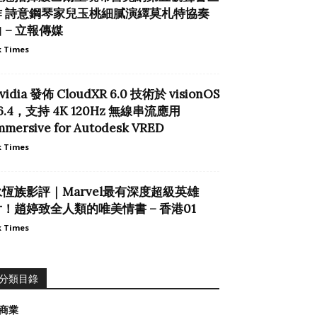
作 詩意鋼琴家兒玉桃細膩演繹莫札特協奏
 – 立報傳媒
 Times
vidia 發佈 CloudXR 6.0 技術於 visionOS
6.4，支持 4K 120Hz 無線串流應用
mmersive for Autodesk VRED
 Times
永恆族影評｜Marvel最有深度超級英雄
片！趙婷致全人類的唯美情書 – 香港01
 Times
分類目錄
商業