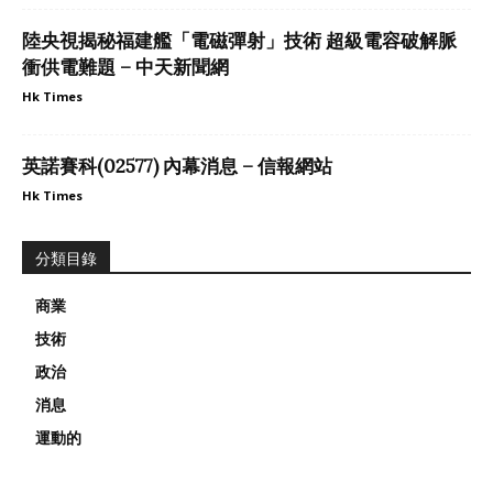
陸央視揭秘福建艦「電磁彈射」技術 超級電容破解脈
衝供電難題 – 中天新聞網
Hk Times
英諾賽科(02577) 內幕消息 – 信報網站
Hk Times
分類目錄
商業
技術
政治
消息
運動的