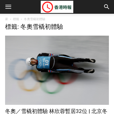
家
標籤
冬奧雪橇初體驗
標籤: 冬奧雪橇初體驗
冬奧／雪橇初體驗 林欣蓉暫居32位 | 北京冬