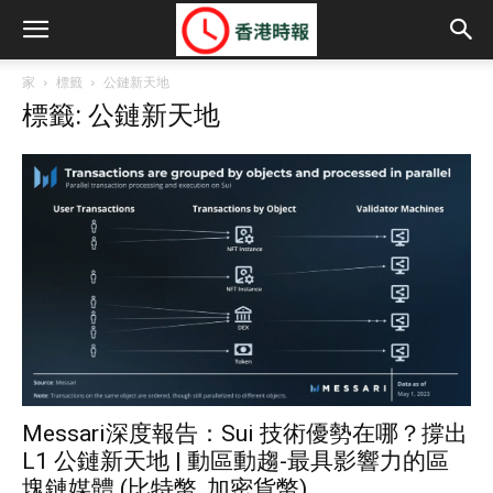
家
標籤
公鏈新天地
標籤: 公鏈新天地
Messari深度報告：Sui 技術優勢在哪？撐出
L1 公鏈新天地 | 動區動趨-最具影響力的區
塊鏈媒體 (比特幣, 加密貨幣)