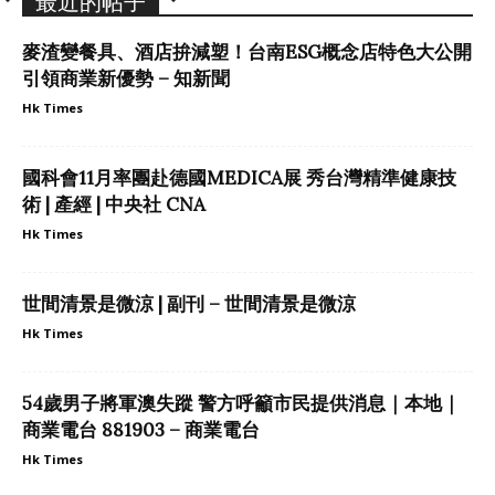
最近的帖子
麥渣變餐具、酒店拚減塑！台南ESG概念店特色大公開
引領商業新優勢 – 知新聞
Hk Times
國科會11月率團赴德國MEDICA展 秀台灣精準健康技
術 | 產經 | 中央社 CNA
Hk Times
世間清景是微涼 | 副刊 – 世間清景是微涼
Hk Times
54歲男子將軍澳失蹤 警方呼籲市民提供消息｜本地｜
商業電台 881903 – 商業電台
Hk Times