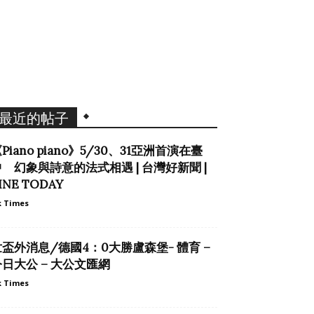
最近的帖子
Piano piano》5/30、31亞洲首演在臺
中 幻象與詩意的法式相遇 | 台灣好新聞 |
INE TODAY
 Times
世盃外消息/德國4：0大勝盧森堡- 體育 –
今日大公 – 大公文匯網
 Times