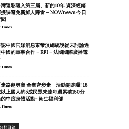
台灣運彩邁入第三屆、新的10年 資深經銷
授課避免新鮮人踩雷 – NOWnews 今日
新聞
 Times
否認中國官媒消息東帝汶總統說從未討論過
中國的軍事合作 – RFI – 法國國際廣播電
台
 Times
「走路趣尋寶 全臺齊步走」活動開跑囉! 18
歲以上國人約5成民眾未達每週累積150分
鐘的中度身體活動- 衛生福利部
 Times
分類目錄