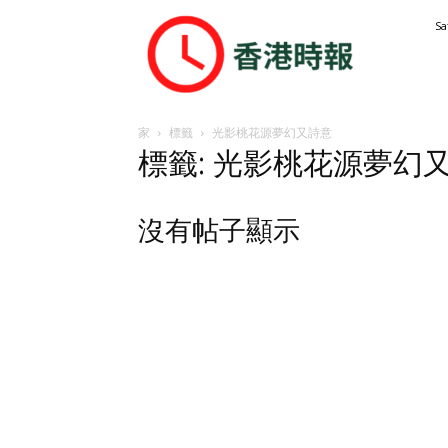
香
Sa
港
時
報
家
標籤
光影桃花源夢幻又詩意
標籤: 光影桃花源夢幻
沒有帖子顯示