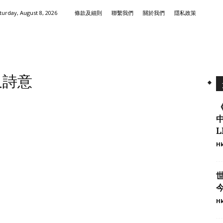
turday, August 8, 2026
條款及細則
聯繫我們
關於我們
隱私政策
又詩意
《
L
Hk
Hk