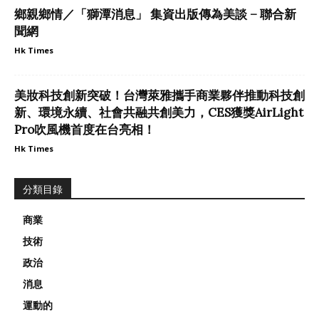
鄉親鄉情／「獅潭消息」 集資出版傳為美談 – 聯合新
聞網
Hk Times
美妝科技創新突破！台灣萊雅攜手商業夥伴推動科技創
新、環境永續、社會共融共創美力，CES獲獎AirLight
Pro吹風機首度在台亮相！
Hk Times
分類目錄
商業
技術
政治
消息
運動的