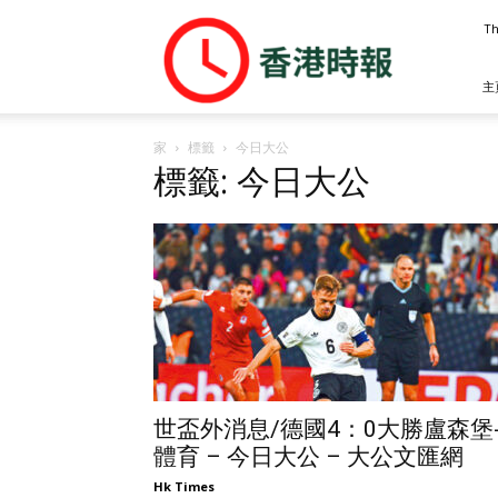
香
Th
港
時
報
主
家
標籤
今日大公
標籤: 今日大公
世盃外消息/德國4：0大勝盧森堡
體育 – 今日大公 – 大公文匯網
Hk Times