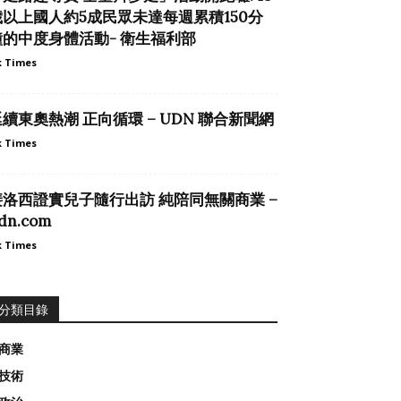
歲以上國人約5成民眾未達每週累積150分
鐘的中度身體活動- 衛生福利部
 Times
續東奧熱潮 正向循環 – UDN 聯合新聞網
 Times
裴洛西證實兒子隨行出訪 純陪同無關商業 –
dn.com
 Times
分類目錄
商業
技術