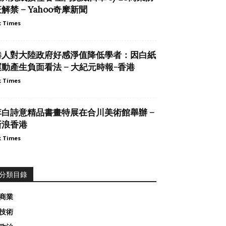
解禁 – Yahoo奇摩新聞
 Times
港人對大陸政府好感淨值降低學者：因白紙
運動產生負面看法 – 大紀元時報-香港
 Times
李白詩意精品書畫特展在合川美術館舉辦 –
新浪香港
 Times
分類目錄
商業
技術