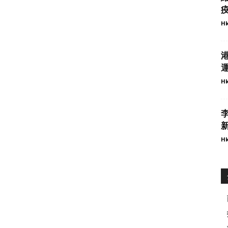
疫
Hk
Hk
Hk