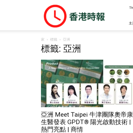
香
Th
港
時
報
主
家
標籤
亞洲
標籤: 亞洲
亞洲 Meet Taipei 牛津團隊奧帝康
生醫發表 GPDT® 陽光啟動技術 |
熱門亮點 | 商情