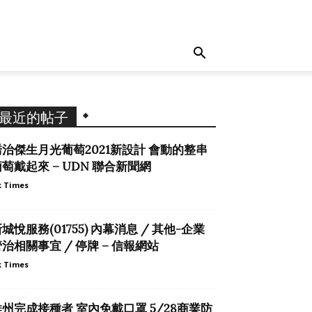
最近的帖子
喬治傑生月光葡萄2021新設計 會動的整串
萄戴起來 – UDN 聯合新聞網
 Times
城悅服務(01755) 內幕消息 / 其他-企業
治相關事宜 / 停牌 – 信報網站
 Times
維州完成接種者 室內免戴口罩 5/28商業防