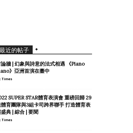
最近的帖子
論牆 | 幻象與詩意的法式相遇 《Piano
iano》亞洲首演在臺中
 Times
022 SUPER STAR體育表演會 重磅回歸 29
組體育團隊與3組卡司跨界聯手 打造體育表
盛典 | 綜合 | 要聞
 Times