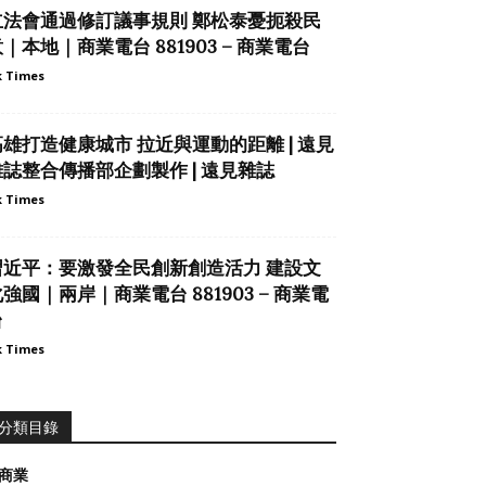
立法會通過修訂議事規則 鄭松泰憂扼殺民
｜本地｜商業電台 881903 – 商業電台
 Times
高雄打造健康城市 拉近與運動的距離 | 遠見
雜誌整合傳播部企劃製作 | 遠見雜誌
 Times
習近平：要激發全民創新創造活力 建設文
強國｜兩岸｜商業電台 881903 – 商業電
台
 Times
分類目錄
商業