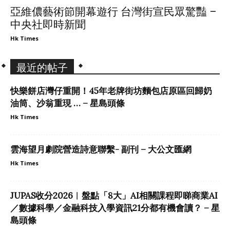
亞維儂藝術節開幕遊行 台灣街宣民眾驚豔 –
中央社即時新聞
Hk Times
最近的帖子
快樂餅店灣仔重開！45年老牌街坊麵包店原區回歸奶
油筒、沙翁重現 … – 星島頭條
Hk Times
雲海望月劇院營造詩意聯繫- 副刊 – 大公文匯網
Hk Times
JUPAS收分2026︱盤點「8大」AI相關課程即睇商業AI
／數據科學／金融科技入學資訊21分都有機會讀？ – 星
島頭條