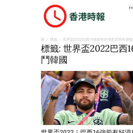
香
Fr
港
時
報
家
標籤
世界盃2022巴西16強前有好消息尼馬有望
標籤: 世界盃2022巴
鬥韓國
世界盃2022｜巴西16強前有好消