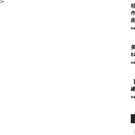
曲
Hk
8
Hk
Hk