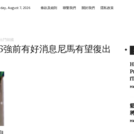
iday, August 7, 2026
條款及細則
聯繫我們
關於我們
隱私政策
復出鬥韓國
西16強前有好消息尼馬有望復出
P
i
Hk
將
Hk
息