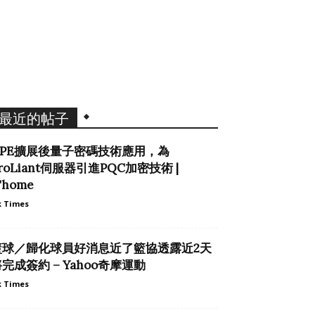
最近的帖子
HPE擴展後量子密碼技術應用，為
roLiant伺服器引進PQC加密技術 |
Thome
 Times
籃球／歸化球員好消息近了籃協透露近2天
完成簽約 – Yahoo奇摩運動
 Times