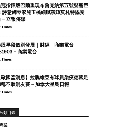
桂冠指揮殷巴爾重現布魯克納第五號聲響巨
作 詩意鋼琴家兒玉桃細膩演繹莫札特協奏
 – 立報傳媒
 Times
美股早段個別發展｜財經｜商業電台
81903 – 商業電台
 Times
【歐國盃消息】拉脱維亞有球員染疫德國足
總稱不取消友賽 – 加拿大星島日報
 Times
分類目錄
商業