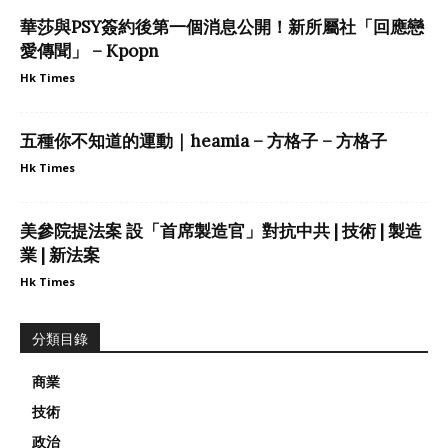
華莎與PSY簽約後第一個消息公開！新所屬社「回應戀
愛傳聞」 – Kpopn
Hk Times
五種你不知道的運動｜heamia – 方格子 – 方格子
Hk Times
美參院提法案 設「首席製造官」對抗中共 | 技術 | 製造
業 | 新法案
Hk Times
分類目錄
商業
技術
政治