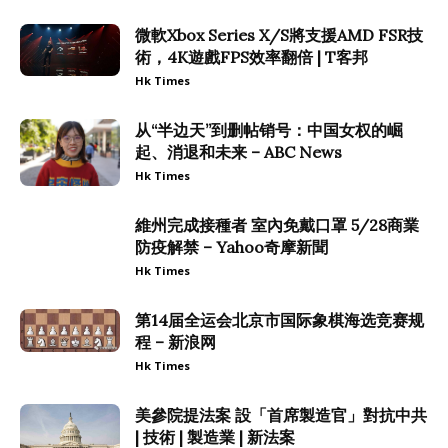
微軟Xbox Series X/S將支援AMD FSR技
術，4K遊戲FPS效率翻倍 | T客邦
Hk Times
从“半边天”到删帖销号：中国女权的崛
起、消退和未来 – ABC News
Hk Times
維州完成接種者 室內免戴口罩 5/28商業
防疫解禁 – Yahoo奇摩新聞
Hk Times
第14届全运会北京市国际象棋海选竞赛规
程 – 新浪网
Hk Times
美參院提法案 設「首席製造官」對抗中共
| 技術 | 製造業 | 新法案