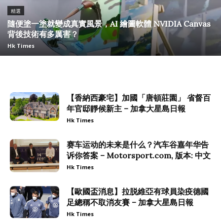
精選
隨便塗一塗就變成真實風景，AI 繪圖軟體 NVIDIA Canvas
背後技術有多厲害？
Hk Times
【香納西豪宅】加國「唐頓莊園」 省督百
年官邸靜候新主 – 加拿大星島日報
Hk Times
赛车运动的未来是什么？汽车谷嘉年华告
诉你答案 – Motorsport.com, 版本: 中文
Hk Times
【歐國盃消息】拉脱維亞有球員染疫德國
足總稱不取消友賽 – 加拿大星島日報
Hk Times