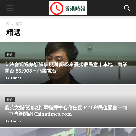
家
精選
精選
精選
立法會通過修訂議事規則 鄭松泰憂扼殺民意｜本地｜商業
電台 881903 – 商業電台
Hk Times
精選
蔡英文指假消息打擊指揮中心信任度 PTT鄉民傻眼酸一句
– 中時新聞網 Chinatimes.com
Hk Times