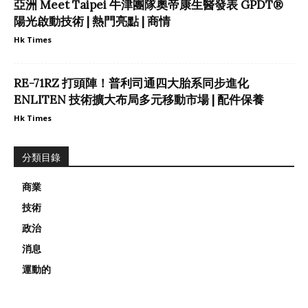
亞洲 Meet Taipei 牛津團隊奧帝康生醫發表 GPDT®
陽光啟動技術 | 熱門亮點 | 商情
Hk Times
RE-71RZ 打頭陣！普利司通四大胎系同步進化
ENLITEN 技術擴大布局多元移動市場 | 配件保養
Hk Times
分類目錄
商業
技術
政治
消息
運動的