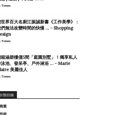
 Times
讀世界百大名廚江振誠新書《工作美學》：
們無法改變時間的快慢 … – Shopping
esign
 Times
開箱涵碧樓僅5間「庭園別墅」！獨享私人
泳池、發呆亭、戶外淋浴 … – Marie
laire 美麗佳人
 Times
分類目錄
商業
技術