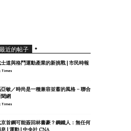
最近的帖子
武士道與格鬥運動產業的新挑戰 | 市民時報
 Times
馮亞敏／時尚是一種兼容並蓄的風格 – 聯合
新聞網
 Times
北京首鋼可能簽回林書豪？鋼鐵人：無任何
息 | 運動 | 中央社 CNA