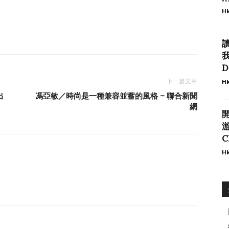
Hk
我
D
下一篇文章
Hk
出
馮亞敏／時尚是一種兼容並蓄的風格 – 聯合新聞
網
游
C
Hk