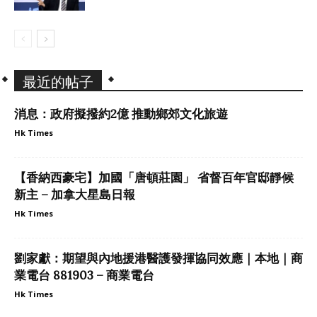
最近的帖子
消息：政府擬撥約2億 推動鄉郊文化旅遊
Hk Times
【香納西豪宅】加國「唐頓莊園」 省督百年官邸靜候
新主 – 加拿大星島日報
Hk Times
劉家獻：期望與內地援港醫護發揮協同效應｜本地｜商
業電台 881903 – 商業電台
Hk Times