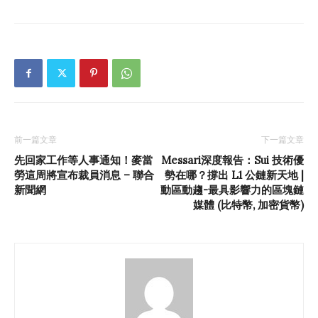
前一篇文章
下一篇文章
先回家工作等人事通知！麥當
Messari深度報告：Sui 技術優
勞這周將宣布裁員消息 – 聯合
勢在哪？撐出 L1 公鏈新天地 |
新聞網
動區動趨-最具影響力的區塊鏈
媒體 (比特幣, 加密貨幣)