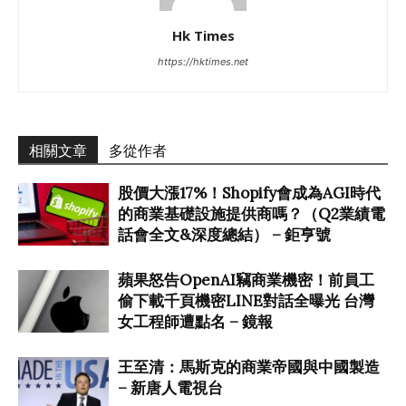
Hk Times
https://hktimes.net
相關文章
多從作者
股價大漲17%！Shopify會成為AGI時代
的商業基礎設施提供商嗎？（Q2業績電
話會全文&深度總結） – 鉅亨號
蘋果怒告OpenAI竊商業機密！前員工
偷下載千頁機密LINE對話全曝光 台灣
女工程師遭點名 – 鏡報
王至清：馬斯克的商業帝國與中國製造
– 新唐人電視台