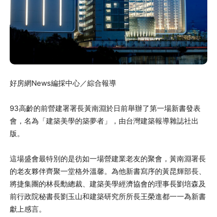
好房網News編採中心／綜合報導
93高齡的前營建署署長黃南淵於日前舉辦了第一場新書發表
會，名為「建築美學的築夢者」，由台灣建築報導雜誌社出
版。
這場盛會最特別的是彷如一場營建業老友的聚會，黃南淵署長
的老友夥伴齊聚一堂格外溫馨。為他新書寫序的黃昆輝部長、
將捷集團的林長勳總裁、建築美學經濟協會的理事長劉培森及
前行政院秘書長劉玉山和建築研究所所長王榮進都一一為新書
獻上感言。