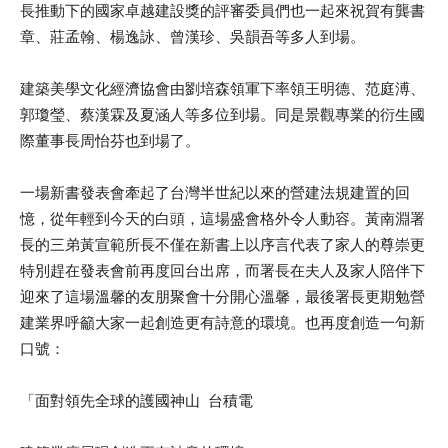
長推動下的國家卓越建設獎的評審委員們也一起來祝賀有龔書
章、莊孟翰、楊逸詠、曾漢珍、吳韻吾等多人到場。
建築美學文化經濟協會由劉培森領軍下率領王明德、范庭溥、
郭瓊瑩、蔡漢霖及夏涵人等多位到場。同是景觀專業的衍生國
際董事長周怡芬也到場了。
一場新書發表會牽起了台灣半世紀以來的營建法規建置的回
憶，從年輕到今天的白頭，這場盛會格外令人動容。黃南淵署
長的三弟黃宣範所長不僅在新書上以序言代表了家人的尊崇更
特別趕在發表會前再度回台出席，而署長在夫人及家人陪伴下
迎來了這場溫馨的友朋聚會十分開心溫馨，最後署長更期勉營
建業界呼籲大家一起創造更有詩意的環境。也再度創造一句新
口號：
「面對領先全球的護國神山 台積電