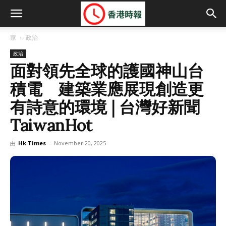
家
政治
政治
面對領先全球的護國神山台
積電 建築業應展現創造更
有詩意的環境 | 台灣好新聞
TaiwanHot
由
Hk Times
-
November 20, 2025