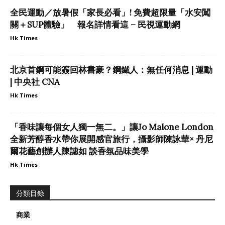
全民運動／放暑假「家長必看」! 免費超限量「水安闖
關＋SUP體驗」 報名詳情看這 – 民視運動網
Hk Times
北京首鋼可能簽回林書豪？鋼鐵人：無任何消息 | 運動
| 中央社 CNA
Hk Times
「香味讓每個女人獨一無二。」讓Jo Malone London
全新芳醇香水帶你展開感官旅行，攝影師陳詠華× 丹尼
爾花藝創辦人陳譓如 談香氛品味美學
Hk Times
分類目錄
商業