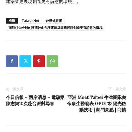
建築業應展現創造更有詩意的環境」。
標籤
TaiwanHot
台灣好新聞
面對領先全球的護國神山台積電建築業應展現創造更有詩意的環境
前一篇文章
下一篇文章
今日信報 – 兩岸消息 – 電騙案
亞洲 Meet Taipei 牛津團隊奧
陳志揭10次赴台派對尋春
帝康生醫發表 GPDT® 陽光啟
動技術 | 熱門亮點 | 商情