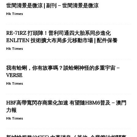
世間清景是微涼 | 副刊 – 世間清景是微涼
Hk Times
RE-71RZ 打頭陣！普利司通四大胎系同步進化
ENLITEN 技術擴大布局多元移動市場 | 配件保養
Hk Times
我有蛤蜊，你有故事嗎？談蛤蜊神怪的多重宇宙 –
VERSE
Hk Times
HBF高帶寬閃存商業化加速 有望隨HBM6普及 – 澳門
力報
Hk Times