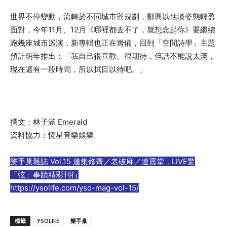
世界不停變動，流轉於不同城市與規劃，鄭興以恬淡姿態輕盈
面對，今年11月、12月《哪裡都去不了，就想念起你》要繼續
跑幾座城市巡演，新專輯也正在籌備，回到「空間詩學」主題
預計明年推出：「我自己很喜歡、很期待，但話不能說太滿，
現在還有一段時間，所以拭目以待吧。」
撰文：林子涵 Emerald
資料協力：恆星音樂娛樂
樂手巢雜誌 Vol.15 邀集修齊／老破麻／連震堂，LIVE驚
「弦」事蹟精彩刊行
https://ysolife.com/yso-mag-vol-15/
標籤
YSOLIFE
樂手巢