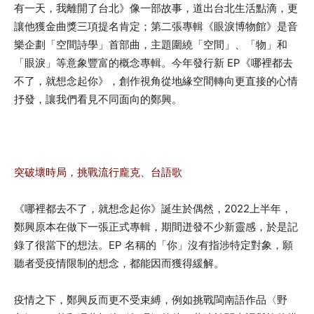
有一天，我離開了台北》像一部故事，道出台北生活點滴，更
讓他獲金曲獎三項提名肯定；第二張專輯《眼淚博物館》是音
樂企劃「空間詩學」首部曲，主題圍繞「空間」、「物」和
「眼淚」等意象豐富的概念專輯。今年發行新 EP《哪裡都去
不了，就想念起你》，創作視角從地緣空間轉向更直接的心情
抒發，讓我們看見不同面向的鄭興。
突破壞時局，挑戰流行龐克、台語歌
《哪裡都去不了，就想念起你》誕生於偶然，2022上半年，
鄭興原本在做下一張正式專輯，期間迸發不少新靈感，於是記
錄了很當下的想法。EP 名稱的「你」沒有指涉特定對象，願
聽者受疫情限制的想念，都能因而獲得緩解。
疫情之下，鄭興反而更不受束縛，例如挑戰閩南語作品〈野