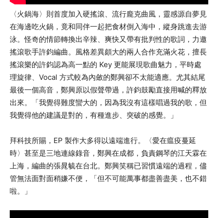
〈火鍋海〉則首度加入硬搖滾、流行龐克曲風，靈感源自夢見
在海邊吃火鍋，竟和同伴一起把食材倒入海中，縱身跳進去游
泳。怪奇的情節轉換出辛辣、爽快又帶有批判性的歌詞，力邀
搖滾歌手許鈞編曲。風格差異頗大的兩人合作充滿火花，擅長
搖滾樂的許鈞認為高一點的 Key 更能展現歌曲魅力，平時處
理旋律、Vocal 方式較為內斂的鄭興卻不太能適應。尤其結尾
最後一個高音，鄭興原以假聲帶過，許鈞鼓勵直接用喊的釋放
出來。「我覺得難度蠻大的，因為我沒有這樣唱過我的歌，但
我覺得他的建議是對的，有種進步、突破的感覺。」
拜科技所賜，EP 製作大多得以遠端進行。〈愛在瘟疫蔓延
時〉甚至是三地連線錄音，鄭興在成都，負責鋼琴的江天霖在
上海，編曲的張晁毓在台北。鄭興笑稱已習慣遠端的過程，儘
管無法面對面稍嫌不便，「但不可能萬事都盡善盡美，也不錯
啦。」