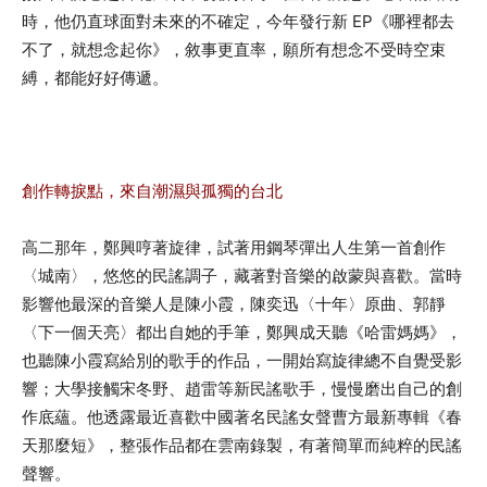
時，他仍直球面對未來的不確定，今年發行新 EP《哪裡都去
不了，就想念起你》，敘事更直率，願所有想念不受時空束
縛，都能好好傳遞。
創作轉捩點，來自潮濕與孤獨的台北
高二那年，鄭興哼著旋律，試著用鋼琴彈出人生第一首創作
〈城南〉，悠悠的民謠調子，藏著對音樂的啟蒙與喜歡。當時
影響他最深的音樂人是陳小霞，陳奕迅〈十年〉原曲、郭靜
〈下一個天亮〉都出自她的手筆，鄭興成天聽《哈雷媽媽》，
也聽陳小霞寫給別的歌手的作品，一開始寫旋律總不自覺受影
響；大學接觸宋冬野、趙雷等新民謠歌手，慢慢磨出自己的創
作底蘊。他透露最近喜歡中國著名民謠女聲曹方最新專輯《春
天那麼短》，整張作品都在雲南錄製，有著簡單而純粹的民謠
聲響。