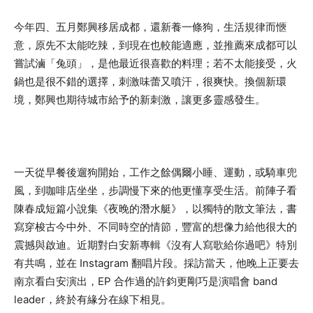
今年四、五月鄭興移居成都，還新養一條狗，生活規律而愜
意，原先不太能吃辣，到現在也較能適應，並推薦來成都可以
嘗試滷「兔頭」，是他最近很喜歡的料理；若不太能接受，火
鍋也是很不錯的選擇，刺激味蕾又噴汗，很爽快。換個新環
境，鄭興也期待城市給予的新刺激，讓更多靈感發生。
一天從早餐後遛狗開始，工作之餘偶爾小睡、運動，或騎車兜
風，到咖啡店坐坐，步調慢下來的他更懂享受生活。前陣子看
陳春成短篇小說集《夜晚的潛水艇》，以獨特的散文筆法，書
寫穿梭古今中外、不同時空的情節，豐富的想像力給他很大的
震撼與啟迪。近期對白安新專輯《沒有人寫歌給你過吧》特別
有共鳴，並在 Instagram 翻唱片段。採訪當天，他晚上正要去
南京看白安演出，EP 合作過的許鈞更剛巧是演唱會 band
leader，終於有緣分在線下相見。