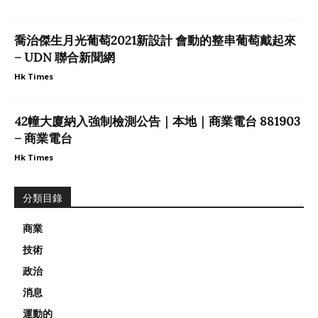
喬治傑生月光葡萄2021新設計 會動的整串葡萄戴起來
– UDN 聯合新聞網
Hk Times
42幢大廈納入強制檢測公告｜本地｜商業電台 881903
– 商業電台
Hk Times
分類目錄
商業
技術
政治
消息
運動的