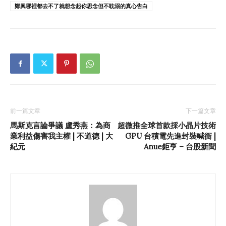
鄭興哪裡都去不了就想念起你思念但不耽溺的真心告白
前一篇文章
下一篇文章
馬斯克言論爭議 盧秀燕：為商
超微推全球首款採小晶片技術
業利益傷害我主權 | 不道德 | 大
GPU 台積電先進封裝喊衝 |
紀元
Anue鉅亨 – 台股新聞