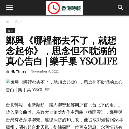
家
政治
政治
鄭興《哪裡都去不了，就想
念起你》，思念但不耽溺的
真心告白 | 樂手巢 YSOLIFE
由
Hk Times
-
November 4, 2022
台北轉涼、雨勢頻頻，讓人聯想起鄭興那首〈台北下的雨〉。
曾入圍金曲奬、為政大金旋獎創作主題曲〈積雨雲〉，鄭興與
台灣有著深厚聯繫。連線採訪的10月初，他從成都短暫回家鄉
揚州，關心起台北天氣，彷彿探問一位舊友消息。念舊情緒有