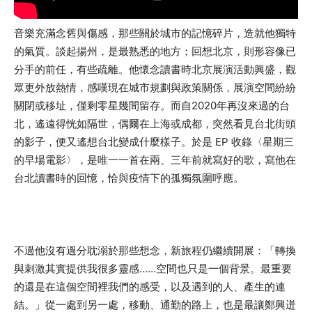
音樂充滿念舊與傷感，那些關於城市的記憶碎片，造就他獨特
的氣質。談起揚州，是最熟悉的地方；回想北京，則形容像已
分手的前任，有些疏離。他懷念讀書時北京展演活動興盛，觀
眾更外放熱情，感嘆現在城市規劃與政策關係，展演空間紛紛
關閉或移址，僅剩零星幾間留存。而自2020年再沒來過的台
北，遙遠得恍如隔世，偶爾在上海或成都，突然看見台北街頭
的影子，便又遙想台北變成什麼樣子。於是 EP 收錄〈星期三
的早場電影〉，是唯一一首在兩、三年前就寫好的歌，寫他在
台北讀書時的回憶，恰與疫情下的孤獨氛圍呼應。
不過他沒有過分耽溺於那些想念，新旅程仍繼續開展：「轉換
與刺激其實提供我很多靈感……空間也只是一個背景。最重要
的還是在這個空間裡我們的感受，以及遇到的人、產生的連
結。」從一處到另一處，移動、通勤的路上，也是最讓鄭興迸