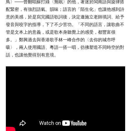
鳥〉——曾翻唱蘇打綠〈無眠〉的他，著迷於閩南語與旋律搭
配緊密，有強烈語氣、韻味；語言的「陌生化」也讓他感到詩
意的美感，於是寫完國語歌詞後，決定邀施立老師填詞、給予
發音與咬字的指導，下了不少苦功。「不同的語言，讓歌曲不
管是文本上的意義，或是歌本身聽覺上的感受，都豐富很
多。」鄭興過去與香港歌手林一峰合作的〈去你的城市呼
吸〉，兩人使用國語、粵語一搭一唱，彷彿塑造不同時空的對
話，也讓他覺得別有意境。