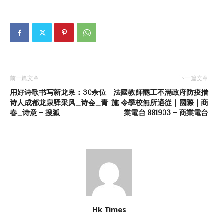
前一篇文章
下一篇文章
用好诗歌书写新龙泉：30余位
法國教師罷工不滿政府防疫措
诗人成都龙泉驿采风_诗会_青
施 令學校無所適從｜國際｜商
春_诗意 – 搜狐
業電台 881903 – 商業電台
Hk Times