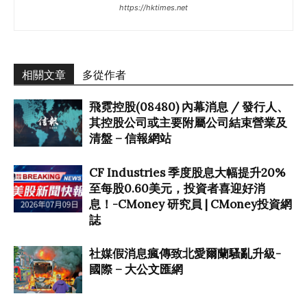
https://hktimes.net
相關文章
多從作者
飛霓控股(08480) 內幕消息 / 發行人、
其控股公司或主要附屬公司結束營業及
清盤 – 信報網站
CF Industries 季度股息大幅提升20%
至每股0.60美元，投資者喜迎好消
息！-CMoney 研究員 | CMoney投資網
誌
社媒假消息瘋傳致北愛爾蘭騷亂升級-
國際 – 大公文匯網