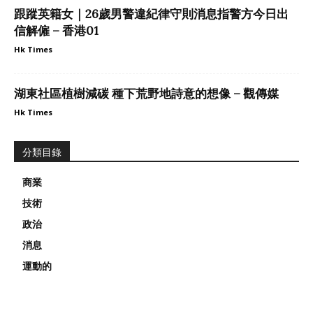
跟蹤英籍女｜26歲男警違紀律守則消息指警方今日出
信解僱 – 香港01
Hk Times
湖東社區植樹減碳 種下荒野地詩意的想像 – 觀傳媒
Hk Times
分類目錄
商業
技術
政治
消息
運動的