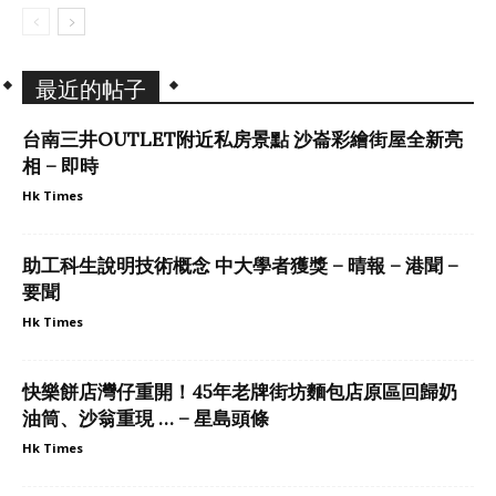
最近的帖子
台南三井OUTLET附近私房景點 沙崙彩繪街屋全新亮
相 – 即時
Hk Times
助工科生說明技術概念 中大學者獲獎 – 晴報 – 港聞 –
要聞
Hk Times
快樂餅店灣仔重開！45年老牌街坊麵包店原區回歸奶
油筒、沙翁重現 … – 星島頭條
Hk Times