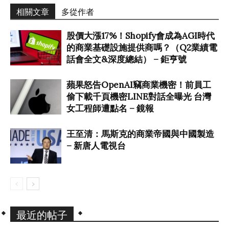
相關文章
多從作者
股價大漲17%！Shopify會成為AGI時代
的商業基礎設施提供商嗎？（Q2業績電
話會全文&深度總結） – 鉅亨號
蘋果怒告OpenAI竊商業機密！前員工
偷下載千頁機密LINE對話全曝光 台灣
女工程師遭點名 – 鏡報
王至清：馬斯克的商業帝國與中國製造
– 新唐人電視台
最近的帖子