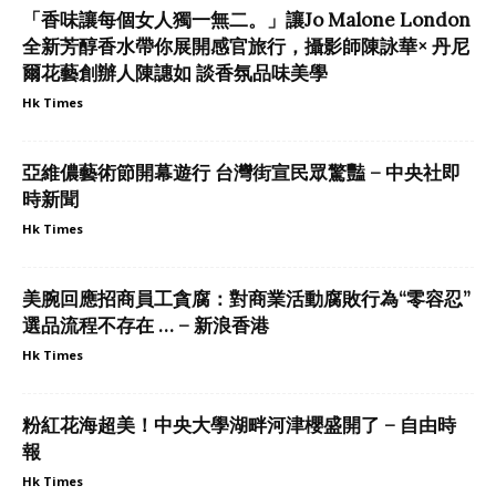
「香味讓每個女人獨一無二。」讓Jo Malone London
全新芳醇香水帶你展開感官旅行，攝影師陳詠華× 丹尼
爾花藝創辦人陳譓如 談香氛品味美學
Hk Times
亞維儂藝術節開幕遊行 台灣街宣民眾驚豔 – 中央社即
時新聞
Hk Times
美腕回應招商員工貪腐：對商業活動腐敗行為“零容忍”
選品流程不存在 … – 新浪香港
Hk Times
粉紅花海超美！中央大學湖畔河津櫻盛開了 – 自由時
報
Hk Times