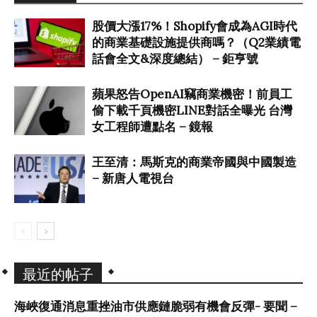
股價大漲17%！Shopify會成為AGI時代
的商業基礎設施提供商嗎？（Q2業績電
話會全文&深度總結） – 鉅亨號
蘋果怒告OpenAI竊商業機密！前員工
偷下載千頁機密LINE對話全曝光 台灣
女工程師遭點名 – 鏡報
王至清：馬斯克的商業帝國與中國製造
– 新唐人電視台
最近的帖子
海峽復通消息重挫油市供應鏈脆弱有機會反彈- 要聞 –