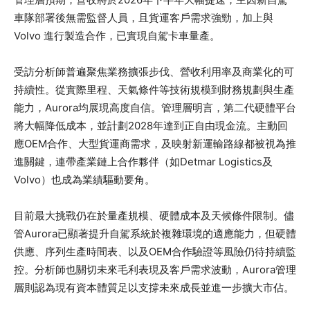
車隊部署後無需監督人員，且貨運客戶需求強勁，加上與
Volvo 進行製造合作，已實現自駕卡車量產。
受訪分析師普遍聚焦業務擴張步伐、營收利用率及商業化的可
持續性。從實際里程、天氣條件等技術規模到財務規劃與生產
能力，Aurora均展現高度自信。管理層明言，第二代硬體平台
將大幅降低成本，並計劃2028年達到正自由現金流。主動回
應OEM合作、大型貨運商需求，及映射新運輸路線都被視為推
進關鍵，連帶產業鏈上合作夥伴（如Detmar Logistics及
Volvo）也成為業績驅動要角。
目前最大挑戰仍在於量產規模、硬體成本及天候條件限制。儘
管Aurora已顯著提升自駕系統於複雜環境的適應能力，但硬體
供應、序列生產時間表、以及OEM合作驗證等風險仍待持續監
控。分析師也關切未來毛利表現及客戶需求波動，Aurora管理
層則認為現有資本體質足以支撐未來成長並進一步擴大市佔。