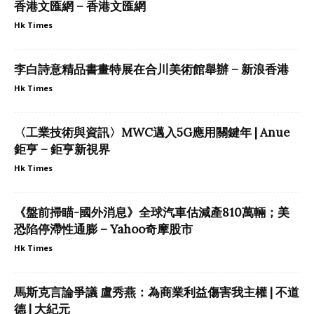
香港文匯網 – 香港文匯網
Hk Times
李白詩意精品書畫特展在合川美術館舉辦 – 新浪香港
Hk Times
〈工業技術與資訊〉MWC邁入5G應用關鍵年 | Anue
鉅亨 – 鉅亨新視界
Hk Times
《盤前掃瞄-國外消息》全球汽車估減產810萬輛；美
恐陷停滯性通膨 – Yahoo奇摩股市
Hk Times
馬斯克言論爭議 盧秀燕：為商業利益傷害我主權 | 不道
德 | 大紀元