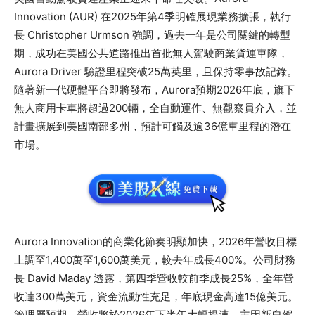
Innovation (AUR) 在2025年第4季明確展現業務擴張，執行
長 Christopher Urmson 強調，過去一年是公司關鍵的轉型
期，成功在美國公共道路推出首批無人駕駛商業貨運車隊，
Aurora Driver 驗證里程突破25萬英里，且保持零事故記錄。
隨著新一代硬體平台即將發布，Aurora預期2026年底，旗下
無人商用卡車將超過200輛，全自動運作、無觀察員介入，並
計畫擴展到美國南部多州，預計可觸及逾36億車里程的潛在
市場。
Aurora Innovation的商業化節奏明顯加快，2026年營收目標
上調至1,400萬至1,600萬美元，較去年成長400%。公司財務
長 David Maday 透露，第四季營收較前季成長25%，全年營
收達300萬美元，資金流動性充足，年底現金高達15億美元。
管理層預期，營收將於2026年下半年大幅提速，主因新自駕