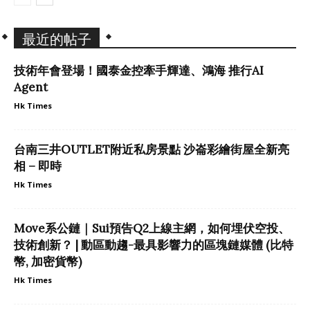
最近的帖子
技術年會登場！國泰金控牽手輝達、鴻海 推行AI
Agent
Hk Times
台南三井OUTLET附近私房景點 沙崙彩繪街屋全新亮
相 – 即時
Hk Times
Move系公鏈｜Sui預告Q2上線主網，如何埋伏空投、
技術創新？ | 動區動趨-最具影響力的區塊鏈媒體 (比特
幣, 加密貨幣)
Hk Times