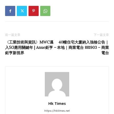
前一篇文章
下一篇文章
〈工業技術與資訊〉MWC邁
40幢住宅大廈納入強檢公告｜
入5G應用關鍵年 | Anue鉅亨 –
本地｜商業電台 881903 – 商業
鉅亨新視界
電台
Hk Times
https://hktimes.net