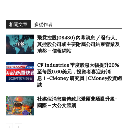
相關文章
多從作者
飛霓控股(08480) 內幕消息 / 發行人、
其控股公司或主要附屬公司結束營業及
清盤 – 信報網站
CF Industries 季度股息大幅提升20%
至每股0.60美元，投資者喜迎好消
息！-CMoney 研究員 | CMoney投資網
誌
社媒假消息瘋傳致北愛爾蘭騷亂升級-
國際 – 大公文匯網