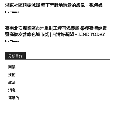
湖東社區植樹減碳 種下荒野地詩意的想像 – 觀傳媒
Hk Times
臺南北安商業區市地重劃工程再添榮耀 榮獲臺灣健康
暨高齡友善綠色城市獎 | 台灣好新聞 – LINE TODAY
Hk Times
分類目錄
商業
技術
政治
消息
運動的